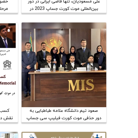
علی مسعودیان، تنها قاضی ایرانی در دور
حضور
بین‌المللی موت کورت جساپ 2023 در
مرحل
واشنگتن دی سی
صعود تیم دانشگاه علامه طباطبایی به
کسب ج
دور حذفی موت کورت فیلیپ سی جساپ
نقش داد
2023
طباطب