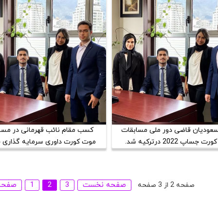
Competition)
عودیان قاضی دور ملی مسابقات
کسب مقام نائب قهرمانی در مسا
جساپ 2022 درترکیه شد.
موت کورت داوری سرمایه گذاری 
فرانکفورت توسط تیم ایرانی
صفحه نخست
3
2
1
صفحه
صفحه 2 از 3 صفحه