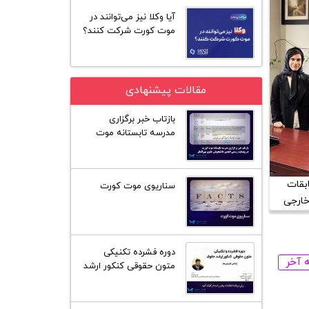
آیا وکلا نیز می‌توانند در
موت کورت شرکت کنند؟
مقالات پیشنهادی
بازتاب خبر برگزاری
مدرسه تابستانه موت
کورت ایران در وبسایت
رسمی انجمن دانشجویان
حقوق بین‌الملل در
بقات
سناریوی موت کورت
واشنگتن
خارجی
دوره فشرده تکنیکی
 آخر
متون حقوقی کنکور ارشد
حقوق 1405 (همه
گرایش‌ها)