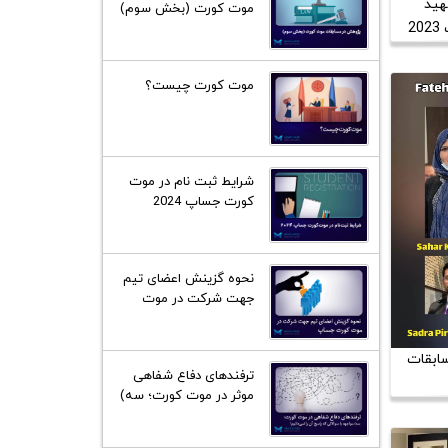
هید
موت کورت (بخش سوم)
2
موت کورت چیست؟
شرایط ثبت نام در موت
کورت جساپ 2024
نحوه گزینش اعضای تیم
جهت شرکت در موت
کورت فیلیپ سی جساپ
سابقات
ترفند‌های دفاع شفاهی
موثر در موت کورت؛ سه)
مواجه با سوالاتی که
پاسخ آن را نمی‌دانیم!