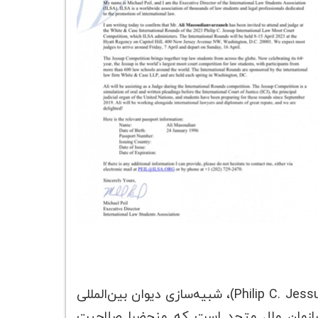
مسابقة موت کورت حقوق بین‌الملل فیلیپ سی جساپ (Philip C. Jessup International Law Moot Court Competition)، شبیه‌سازی دیوان بین‌المللی
 رکن قضایی لاینفک سازمان ملل متحد است که منحضرا صلاحیت