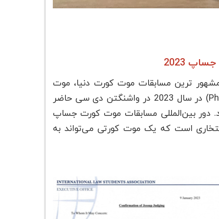
اپ 2023
و مشهور ترین مسابقات موت کورت دنیا، موت
کورت حقوق بین‌الملل فیلیپ سی جساپ (Philip C. Jessup International Law Moot Court Competition) در سال 2023 در واشنگتن دی سی حاضر
‌المللی دعوت نمود. دور بین‌المللی مسابقات موت کورت جساپ
 افتخاری است که یک موت کورتی می‌تواند به