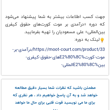
جهت کسب اطلاعات بیشتر به شما پیشنهاد می‌شود
که دوره «درآمدی بر موت کورت‌های حقوق کیفری
بین‌المللی» علی مسعودیان را تهیه بفرمایید.
لینک به دوره:
https://moot-court.com/product/33/درآمدی-بر-
موت-کورت%E2%80%8Cهای-حقوق-کیفری-
بین%E2%80%8Cالمللی-
مطمئن باشید که نظرات شما بسیار دقیق مطالعه
خواهد شد و به آن پاسخ خواهیم داد ، هر نظری که
برای ما می نویسید قوت قلبی برای حال ما خواهد