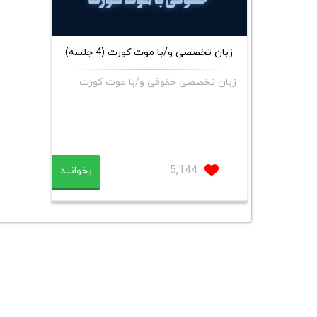
زبان تخصصی و/با موت کورت (4 جلسه)
زبان تخصصی حقوقی و/با موت کورت
5,144
بخوانید