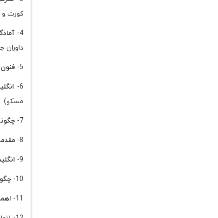
کورت و م
4-
آمادگ
داوران جوان ICC و عضو کمیسیون انضباطی فدارسیون ب
5-
فنون 
6-
انگل
مسکو)
7-
چگونه
8-
مقدمه
9-
انگلی
10-
چگون
11-
اهمی