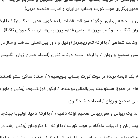
دیر برگزاری موت کورت جساپ در ایران و امارات متحده عربی)
ی یا بداهه پردازی: چگونه سوالات قضات را به خوبی مدیریت کنیم؟
/ با ار
ین‌المللی سنگ‌نوردی IFSC)
وکالت شفاهی
/ با ارائه تام ریچاردز (وکیل و داور بین‌المللی ساخت و ساز در Clyde & Co
یسی صحیح و روان
 یک لایحه برنده در موت کورت جساپ بنویسیم؟
/ استاد ساگی ستو (استاد دانشگاه Amity در اما
‌ای بر حقوق مسئولیت بین‌المللی دولت‌ها
/ ایگور کوزنتسوف (وکیل و داور بی
سی صحیح و روان
/ استاد دونالد کنون
ه یک ریباتل و سورریباتل صحیح ارائه دهیم؟
/ با ارائه دانیلا اولیویا جیکاجانو (عضو 
ت زبان و ادبیات دادگاه در موت کورت /
با ارائه آنا مکرچیان (وکیل ارشد در حوزه کشت