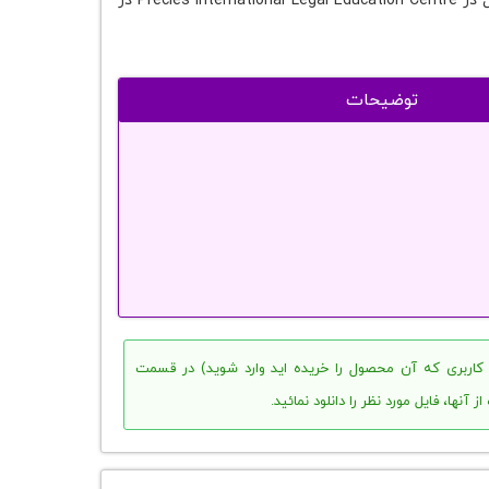
/ با ارائه لائورا ماکوئوا (مدرس حقوق بین‌الملل در Precles International Legal Education Centre در
توضیحات
م کاربری که آن محصول را خریده اید وارد شوید) در قسمت
ها، فایل مورد نظر را دانلود نمائید.