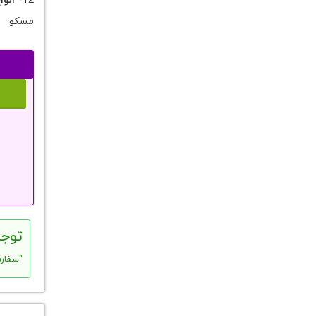
12-
انوا
مسکو
توجه
"سفارش