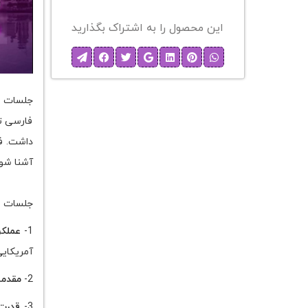
این محصول را به اشتراک بگذارید
فارسی ت
داشت. فر
آشنا شوی
جلسات از
1-
عملکر
آمریکایی ا
2-
مقدمه
3-
قدرت 