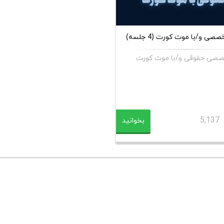
صی و/با موت کورت (4 جلسه)
صصی حقوقی و/با موت کورت
5,137
بخوانید