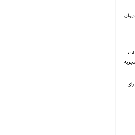
دیوان
فات
تجربه
رای