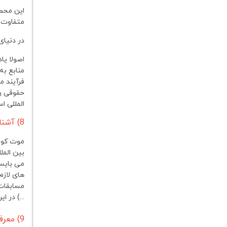
این محص
متفاوت و
در دنیای
اصولا ی
منابع به
فرآیند 
حقوقی را
المللی ا
8) آشنایی با موت کورت جساپ ( مشتمل بر 2 جلسه)
موت کور
بین المل
می بایست
های لازم
مسابقات 
...) در 
9) معرفی موت کورت آی سی سی (شبیه سازی دیوان کیفری بین المللی)