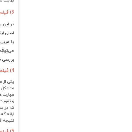
نهایت من
3) فیلم آموزشی وبینار چرا موت کورت؟ (2 جلسه)
در این 
اصلی ای
یا مربی
می‌تواند
بررسی قر
4) فیلم آموزشی فن دفاع شفاهی در موت کورت (2 جلسه)
یکی از 
مهارت ها
و تقویت 
که در سط
ارائه که
نتیجه گی
5) فیلم آموزشی دوره پیشرفته نگارش لایحه حقوقی به زبان انگلیسی مشتمل بر 4 جلسه دو ساعته