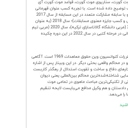
ت کورت، سناریوی موت کورت، قواعد موت کورت آی
وضیح داده شده است. با تجربه کسب عنوان قهرمانی
در مرحله کتبی این موت کورت در سال 2023 در جهان (برای اولین بار در تاریخ ایران) و با سابقه مشارکت متعدد در این مسابقه از سال 2017
(به عنوان شرکت کننده تیم دانشگاه علامه طباطبایی؛ صعود به مرحله یک چهارم نهایی و کسب جایزه معنوی مسابقات)؛ سال 2018 (به عنوان
مربی دانشگاه کیف موهیلا آکادمی اوکراین و صعود به مرحله نیمه نهایی)؛ سال 2019 (مربی دانشگاه گالاتاسارای ترکیه)، سال 2020 (مربی تیم
دانشگاه قم)، و با چهار سال سابقه شرکت در موت کورت نورمبرگ و کسب عنوان قهرمانی در مرحله کتبی در سال 2022 در این دوره چکیده
اصول و قواعد حاکم بر تفسیر در معاهدات بین‌المللی یکی ازمهم‌ترین و حیاتی‌ترین مقررات کنوانسیون وین حقوق معاهدات 1969 است. آگاهی
 در محاکم واقعی بحثی دیگر. در این وبینار پس از اشاره
کارهای دفاع و ساخت و تقویت استدلال از رهگذر کاربست
یی شناخته‌شده‌ترین محاکم بین‌المللی یعنی دیوان
یکی از تکنیکی‌ترین مباحث ماهوی در تمامی موت
م دادستان و هم وکیل مدافع می‌بایست لایحه تنظیم
را می‌دهد.
اشید