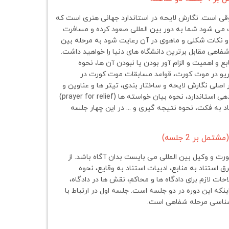
 است. نگارش لایحه در استاندارد جهانی هنری است که
می شود شما به دور بین المللی صعود کرده و مسافرت
د و نکات شکلی و ماهوی در آن رعایت شود به مرحله بین
ه شفاهی مقابل برترین دانشگاه های دنیا را خواهید داشت.
و اهمیت و الزام آور بودن یا نبودن آن ها، نحوه
ریو در موت کورت، قواعد مسابقات موت کورت در
صلی نگارش لایحه و ساختار بندی، تیتر ها و عناوین و
ویژگی های آن در نگارش لایحه، آموزش سبک استاندارد نگارش لایحه، نحوه رفرنس دهی استاندارد، نحوه بیان خواسته ها (prayer for relief)
د به فکت، نحوه نتیجه گیری و ... در این چهار جلسه
رت و وکیل بین المللی می بایست بدان آگاه باشد. از
ستناد به منابع، ادبیات استناد به وقایع، نحوه
ات لازم برای دادگاه ها و محاکم، نقش ها در دادگاه،
ینکه این دوره در دو جلسه است. جلسه اول در ارتباط با
 شناسی مرحله شفاهی است.