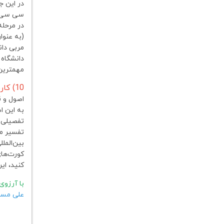
در این 
سی سی، 
مهمترین 
10) کاربست تفسیر معاهدات بین‌المللی در رویه و عمل (4 جلسه)
به این ا
تفصیلی ب
تفسیر مع
بین‌المل
کورت‌های
کنید، ای
با آرزوی
علی مسع