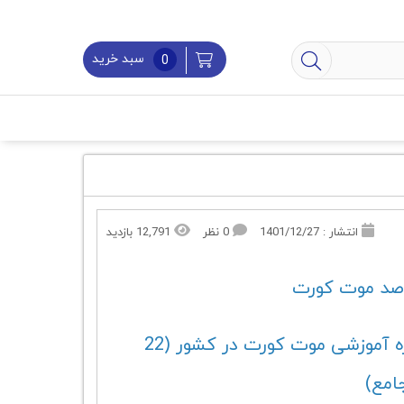
سبد خرید
0
انتشار : 1401/12/27
0 نظر
12,791 بازدید
صد موت کورت
جامع ترین دوره آموزشی موت کورت در کشور (22
امع)