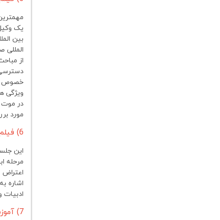
مهمترین
یک وکیل 
بین المل
المللی ص
از مباحث
دسترسی 
خصوص مرح
در موت ک
مورد بر
6) فیلم آموزشی ترمینولوژی موت کورت در نگارش لایحه و در دفاع شفاهی (مشتمل بر 2 جلسه)
این جلسه
مرحله اب
اعتراض ب
اشاره به
ادبیات و
7) آموزش زبان تخصصی حقوقی و/با موت کورت (مشتمل بر 2 جلسه)