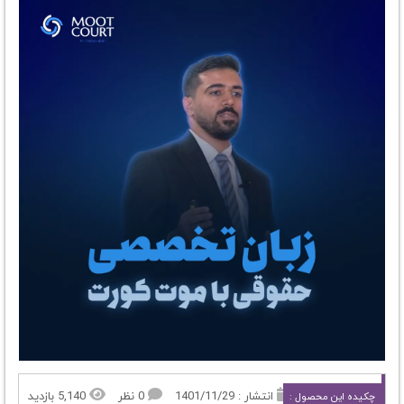
انتشار : 1401/11/29
0 نظر
5,140 بازدید
چکیده این محصول :