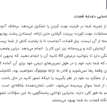
ناسایی دغدغه قضات
 تجربه شما در فرایند موت کردن را تشکیل می‌دهد. برخلاف آنچه
مسابقات موت کورت؛ پرینت گرفتن متن ارائه، ایستادن پشت پودیوم
رگه متن ارائه در آنجا و خواندن 10 یا 15 صفحه از آن نیست. پنل قضات آنجاست تا با رضایت کامل از شم
ت آزمایش ‌کند و بی‌رحمانه نیز این کار را انجام می‌دهد. دراین وضعی
شما به توانایی شما برای فکر کردن در آن لحظه بستگی دارد تا بتوانید درعرض 60 ثانیه آن را انجام دهی
ه شما باید خود را در طول تمرین‌های تیمی خود برای آن آماده کن
وقفه رها نمی‌شوید و قادر به ارائه مونولوگ نخواهید بود، کلام‌شم
ای از عملکرد بد خود در نظر بگیرید یا اینکه تصور کنید در حال باخت
از شما سوال پرسیده می‌شود، اغلب نشان‌دهنده علاقه‌ای است 
 به طور کلی دارند. بنابراین توانایی پاسخگویی به این سؤالات تصو
 نگاه قضات به شما بهبود می‌بخشد.