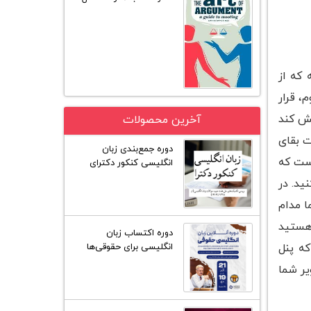
 که از
، قرار
ا پرسش کند
آخرین محصولات
ت بقای
دوره جمع‌بندی زبان
د. که بدیهی است که
انگلیسی کنکور دکترای
گروه علوم انسانی
ید. در
ا مدام
 هستید
دوره اکتساب زبان
که پنل
انگلیسی برای حقوقی‌ها
(25 جلسه)
یر شما