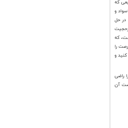
بعی که
سواد و
در حل
درحجیت
ست، که
رصت را
کنید و
ا راضی
رصت آن