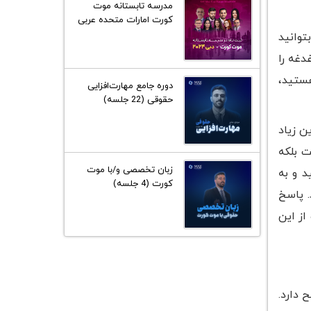
مدرسه تابستانه موت
کورت امارات متحده عربی
2024
توانید
دغه را
هستید،
دوره جامع مهارت‌افزایی
حقوقی (22 جلسه)
ن زیاد
ت بلکه
زبان تخصصی و/با موت
ایی کنید و به
کورت (4 جلسه)
. پاسخ
از این
 دارد.