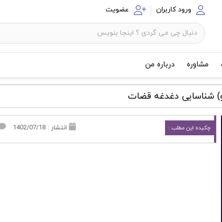
ورود کاربران
عضویت
مشاوره
درباره من
و) شناسایی دغدغه قضات
انتشار : 1402/07/18
چکیده این مطلب :