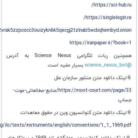
https://sci-hub.ru/
https://singlelogin.re/
ib2vrak5zzpcocc3ouizykn6k5qecgj2tzlnab5wcbqhembyd.onion/
https://iranpaper.ir/?book=1
همچنین ربات تلگرامی Science Nexus به آدرس
@science_nexus_bot
بسیار مفید است.
📎لینک دانلود متن منشور سازمان ملل
https://moot-court.com/page/33/منابع-مطالعاتی-موت-
جساپ
📎لینک دانلود متن کنوانسیون وین در حقوق معاهدات
org/ilc/texts/instruments/english/conventions/1_1_1969.pdf