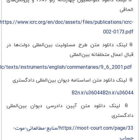
📎لینک دانلود کنوانسیون چهارگانه ژنو 1949 و پروتکل‌های
الحاقی
https://www.icrc.org/en/doc/assets/files/publications/icrc-
002-0173.pdf
📎لینک دانلود متن طرح مسئولیت بین‌المللی دولت‌ها در
قبال اعمال متخلفانه بین‌المللی
g/ilc/texts/instruments/english/commentaries/9_6_2001.pdf
📎
لینک دانلود متن اساسنامه دیوان بین‌المللی دادگستری
B2n.ir/u36044B2n.ir/u36044
📎
لینک دانلود متن آیین دادرسی دیوان بین‌المللی
دادگستری
https://moot-court.com/page/33/منابع-مطالعاتی-موت-
جساپ