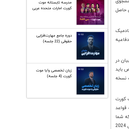
انشجوی
مدرسه تابستانه موت
کورت امارات متحده عربی
ن حاصل
2024
کادمیک
دوره جامع مهارت‌افزایی
دفاعیه
حقوقی (22 جلسه)
یان در
خصوص باید
زبان تخصصی و/با موت
کورت (4 جلسه)
 نسخه
 در کدام موت کورت برنامه‌ریزی کرده‌اید. بیش از 30 موت کورت
 قواعد
که شما
قصد شرکت در آن را دارید. برای مثال، اگر شما متقاضی شرکت در موت کورت حقوق بین‌الملل فیلیپ سی جساپ سال 2024