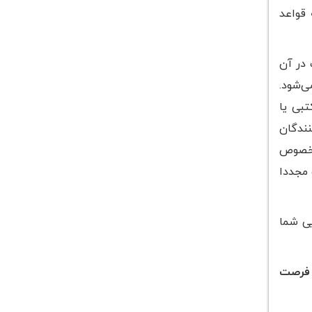
 هرساله قواعد
 در آن
ی‌شود.
تبی یا
نندگان
ن خصوص
 مجددا
یی شما
، فرصت